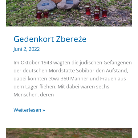
Gedenkort Zbereźe
Juni 2, 2022
Im Oktober 1943 wagten die jüdischen Gefangenen
der deutschen Mordstätte Sobibor den Aufstand,
dabei konnten etwa 360 Männer und Frauen aus
dem Lager fliehen. Mit dabei waren sechs
Menschen, deren
Gedenkort
Weiterlesen »
Zbereźe