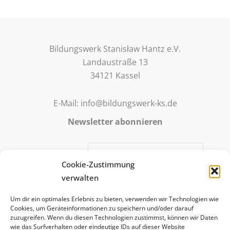
der
Erinnerung
Bildungswerk Stanisław Hantz e.V.
Landaustraße 13
34121 Kassel
E-Mail: info@bildungswerk-ks.de
Newsletter abonnieren
E-Mail-Adresse:
Cookie-Zustimmung
verwalten
Mit meiner Anmeldung stimme ich zu, dass meine E-Mail-
Um dir ein optimales Erlebnis zu bieten, verwenden wir Technologien wie
Adresse für die Zusendung des abonnierten E-Mail-
Cookies, um Geräteinformationen zu speichern und/oder darauf
Newsletter verwendet wird. Die Anmeldung ist freiwillig
zuzugreifen. Wenn du diesen Technologien zustimmst, können wir Daten
wie das Surfverhalten oder eindeutige IDs auf dieser Website