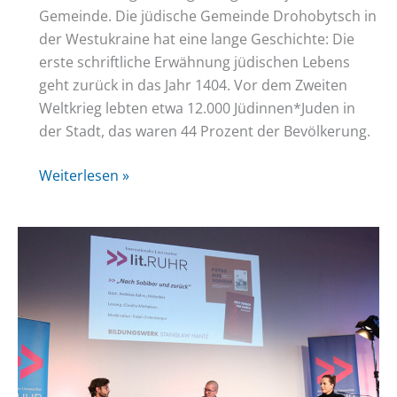
Gemeinde. Die jüdische Gemeinde Drohobytsch in
der Westukraine hat eine lange Geschichte: Die
erste schriftliche Erwähnung jüdischen Lebens
geht zurück in das Jahr 1404. Vor dem Zweiten
Weltkrieg lebten etwa 12.000 Jüdinnen*Juden in
der Stadt, das waren 44 Prozent der Bevölkerung.
Pat*innenschaften
Weiterlesen »
für
jüdische
Gemeinde
in
Drohobytsch