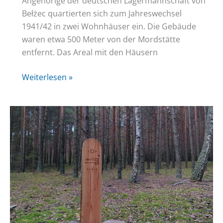
Angehörige der deutschen Lagermannschaft von
Bełżec quartierten sich zum Jahreswechsel
1941/42 in zwei Wohnhäuser ein. Die Gebäude
waren etwa 500 Meter von der Mordstätte
entfernt. Das Areal mit den Häusern
Kommandantur
Weiterlesen »
Bełżec