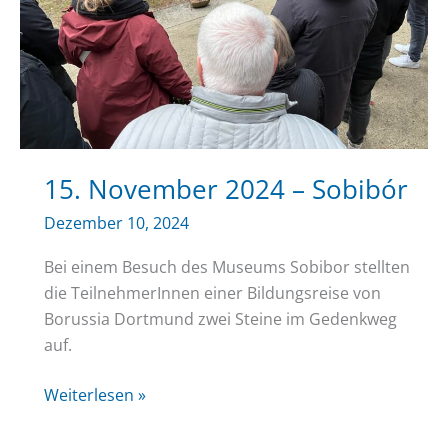
15. November 2024 – Sobibór
Dezember 10, 2024
Bei einem Besuch des Museums Sobibor stellten
die TeilnehmerInnen einer Bildungsreise von
Borussia Dortmund zwei Steine im Gedenkweg
auf.
15.
Weiterlesen »
November
2024