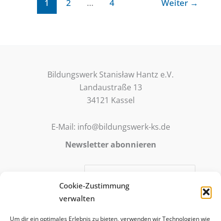
einen
1
2
…
4
Weiter
→
Namen“
Bildungswerk Stanisław Hantz e.V.
Landaustraße 13
34121 Kassel
E-Mail: info@bildungswerk-ks.de
Newsletter abonnieren
E-Mail-Adresse:
Cookie-Zustimmung
verwalten
Mit meiner Anmeldung stimme ich zu, dass meine E-Mail-
Um dir ein optimales Erlebnis zu bieten, verwenden wir Technologien wie