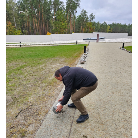
–
Bildungsreise
vom
18.
bis
23.
Juli
2027