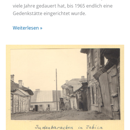
viele Jahre gedauert hat, bis 1965 endlich eine
Gedenkstätte eingerichtet wurde.
Belzec/Bełżec:
Weiterlesen »
Mordstätte
–
Museum
–
Ort