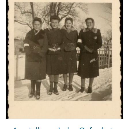
im
System
des
Holocaust