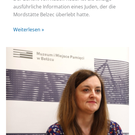
ausführliche Information eines Juden, der die
Mordstätte Belzec überlebt hatte.
Lesung
Weiterlesen »
aus
dem
Bericht
„Bełżec“