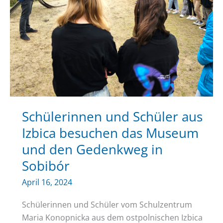
Lodz.
Buchvorstellung
mit
Tanja
Kinzel
Schülerinnen und Schüler aus
Izbica besuchen das Museum
und den Gedenkweg in
Sobibór
April 16, 2024
Schülerinnen und Schüler vom Schulzentrum
Maria Konopnicka aus dem ostpolnischen Izbica