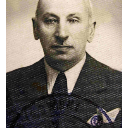
und
Sobibór”,
15.4.2024