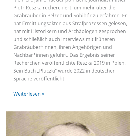
Piotr Reszka recherchiert, um mehr über die
Grabräuber in Bełżec und Sobibór zu erfahren. Er
hat Ermittlungsakten aus Strafprozessen gelesen,
hat mit Historikern und Archäologen gesprochen
und schließlich auch Interviews mit früheren
Grabräuber*innen, ihren Angehörigen und
Nachbar*innen geführt. Das Ergebnis seiner
Recherchen veröffentlichte Reszka 2019 in Polen.
Sein Buch „Pluczki“ wurde 2022 in deutscher
Sprache veröffentlicht.
Buchvorstellung:
Weiterlesen »
„Schürfplätze
–
Grabraub
in
Bełżec