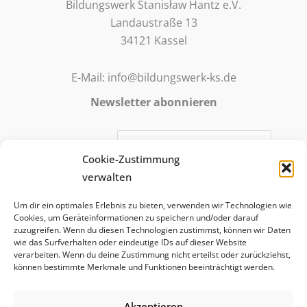
Bildungswerk Stanisław Hantz e.V.
Landaustraße 13
34121 Kassel
E-Mail: info@bildungswerk-ks.de
Newsletter abonnieren
E-Mail-Adresse:
Cookie-Zustimmung
verwalten
Mit meiner Anmeldung stimme ich zu, dass meine E-Mail-
Um dir ein optimales Erlebnis zu bieten, verwenden wir Technologien wie
Adresse für die Zusendung des abonnierten E-Mail-
Cookies, um Geräteinformationen zu speichern und/oder darauf
Newsletter verwendet wird. Die Anmeldung ist freiwillig
zuzugreifen. Wenn du diesen Technologien zustimmst, können wir Daten
wie das Surfverhalten oder eindeutige IDs auf dieser Website
und kann jederzeit widerrufen werden.
verarbeiten. Wenn du deine Zustimmung nicht erteilst oder zurückziehst,
können bestimmte Merkmale und Funktionen beeinträchtigt werden.
Akzeptieren