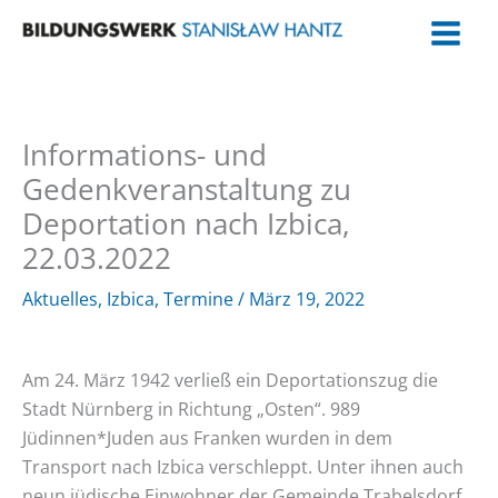
Zum
Inhalt
springen
Informations- und
Gedenkveranstaltung zu
Deportation nach Izbica,
22.03.2022
Aktuelles
,
Izbica
,
Termine
/
März 19, 2022
Am 24. März 1942 verließ ein Deportationszug die
Stadt Nürnberg in Richtung „Osten“. 989
Jüdinnen*Juden aus Franken wurden in dem
Transport nach Izbica verschleppt. Unter ihnen auch
neun jüdische Einwohner der Gemeinde Trabelsdorf.