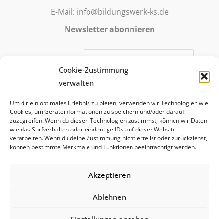
E-Mail: info@bildungswerk-ks.de
Newsletter abonnieren
E-Mail-Adresse:
Cookie-Zustimmung
verwalten
Mit meiner Anmeldung stimme ich zu, dass meine E-Mail-
Um dir ein optimales Erlebnis zu bieten, verwenden wir Technologien wie
Adresse für die Zusendung des abonnierten E-Mail-
Cookies, um Geräteinformationen zu speichern und/oder darauf
Newsletter verwendet wird. Die Anmeldung ist freiwillig
zuzugreifen. Wenn du diesen Technologien zustimmst, können wir Daten
wie das Surfverhalten oder eindeutige IDs auf dieser Website
und kann jederzeit widerrufen werden.
verarbeiten. Wenn du deine Zustimmung nicht erteilst oder zurückziehst,
können bestimmte Merkmale und Funktionen beeinträchtigt werden.
Akzeptieren
Ablehnen
Einstellungen ansehen