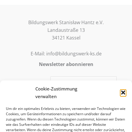
Bildungswerk Stanisław Hantz e.V.
Landaustraße 13
34121 Kassel
E-Mail: info@bildungswerk-ks.de
Newsletter abonnieren
E-Mail-Adresse:
Cookie-Zustimmung
verwalten
Mit meiner Anmeldung stimme ich zu, dass meine E-Mail-
Um dir ein optimales Erlebnis zu bieten, verwenden wir Technologien wie
Adresse für die Zusendung des abonnierten E-Mail-
Cookies, um Geräteinformationen zu speichern und/oder darauf
Newsletter verwendet wird. Die Anmeldung ist freiwillig
zuzugreifen. Wenn du diesen Technologien zustimmst, können wir Daten
wie das Surfverhalten oder eindeutige IDs auf dieser Website
und kann jederzeit widerrufen werden.
verarbeiten. Wenn du deine Zustimmung nicht erteilst oder zurückziehst,