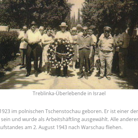
Treblinka-Überlebende in Israel
1923 im polnischen Tschenstochau geboren. Er ist einer d
 sein und wurde als Arbeitshäftling ausgewählt. Alle ander
fstandes am 2. August 1943 nach Warschau fliehen.