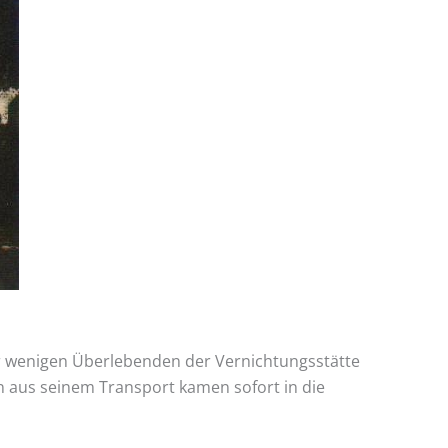
er wenigen Überlebenden der Vernichtungsstätte
en aus seinem Transport kamen sofort in die