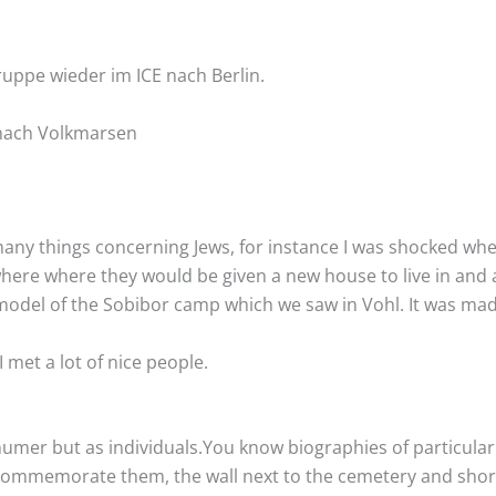
ppe wieder im ICE nach Berlin.
 nach Volkmarsen
ut many things concerning Jews, for instance I was shocked 
ere where they would be given a new house to live in and a
 model of the Sobibor camp which we saw in Vohl. It was made
 met a lot of nice people.
 as numer but as individuals.You know biographies of particu
ou commemorate them, the wall next to the cemetery and shor