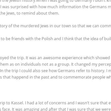
he Jewish history.When I was going to Germany I didn’t kno
. I was surprised with how much information the Germans m
 the Jews, to remind about them.
history of the murdered Jews in our town so that we can com
o be friends with the Polish and I think that the idea of buil
y enjoyed the trip. It was an awesome experience which sho
them as on individuals not as a group. It changed my perce
the trip I could also see how Germans refer to history. I m
gs that happend in the past and to commemorate people who h
t trip to Kassel. I had a lot of concerns and I wasn’t sure tha
s face. It was amazing and after that I was sure that we wer