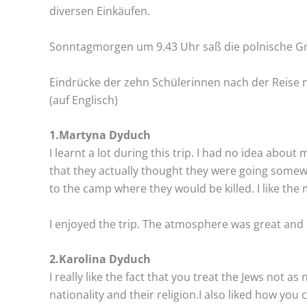
diversen Einkäufen.
Sonntagmorgen um 9.43 Uhr saß die polnische Gru
Eindrücke der zehn Schülerinnen nach der Reise
(auf Englisch)
1.Martyna Dyduch
I learnt a lot during this trip. I had no idea abo
that they actually thought they were going somewh
to the camp where they would be killed. I like the
I enjoyed the trip. The atmosphere was great and I
2.Karolina Dyduch
I really like the fact that you treat the Jews not
nationality and their religion.I also liked how y