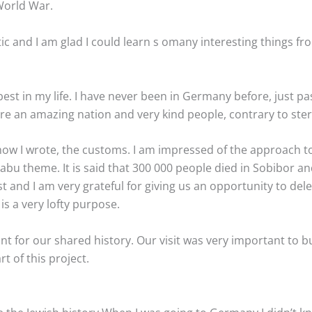
World War.
c and I am glad I could learn s omany interesting things fr
st in my life. I have never been in Germany before, just pas
re an amazing nation and very kind people, contrary to ste
ow I wrote, the customs. I am impressed of the approach to 
 Tabu theme. It is said that 300 000 people died in Sobibor a
and I am very grateful for giving us an opportunity to dele
 is a very lofty purpose.
nt for our shared history. Our visit was very important to b
t of this project.