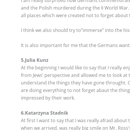
I am really surprised how Germans commemorate t
and the Polish murdered during the II World War
all places which were created not to forget about
I think we also should try to”immerse” into the 
It is also important for me that the Germans want t
5.Julia Kunz
At the beginning I would like to say that I reall
from Jews’ perspective and allowed me to look at 
understand the things they have gone throught. On 
are doing everything to not forget abaut the thin
impressed by their work.
6.Katarzyna Stadnik
At first I want to say that I was really afraid abou
when we arrived, was really big smile on Mr. Ross’