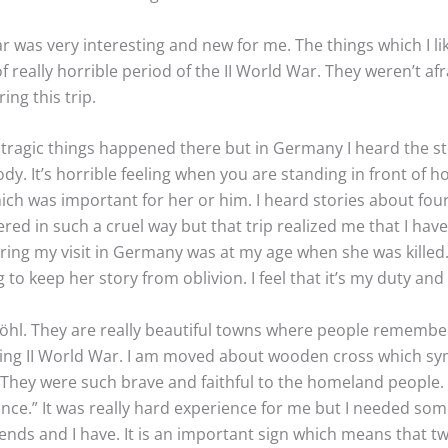
r was very interesting and new for me. The things which I li
 really horrible period of the II World War. They weren’t afra
ing this trip.
tragic things happened there but in Germany I heard the 
y. It’s horrible feeling when you are standing in front of
ich was important for her or him. I heard stories about four 
d in such a cruel way but that trip realized me that I have
ring my visit in Germany was at my age when she was killed. I
to keep her story from oblivion. I feel that it’s my duty and 
öhl. They are really beautiful towns where people remember
ring II World War. I am moved about wooden cross which sy
“They were such brave and faithful to the homeland people. I 
ce.” It was really hard experience for me but I needed som
riends and I have. It is an important sign which means that 