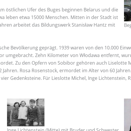
m östlichen Ufer des Buges beginnen Belarus und die
awa leben etwa 15000 Menschen. Mitten in der Stadt ist
Jahren arbeitet das Bildungswerk Stanisław Hantz mit
Be
sche Bevölkerung geprägt. 1939 waren von den 10.000 Einw
r umgebracht. Zehn Kilometer von Włodawa entfernt, wur
rdet. Zu den Opfern von Sobibor gehören auch Liselotte Mi
12 Jahren. Rosa Rosenstock, ermordet im Alter von 60 Jahren
vier Gedenksteine. Für Lieslotte Michel, Inge Lichtenstein
Inge Lichtenstein (Mitte) mit Bruder und Schwester