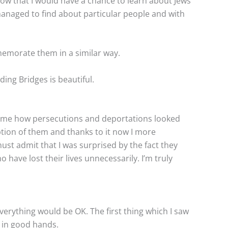
w that I would have a chance to learn about Jews
anaged to find about particular people and with
memorate them in a similar way.
ding Bridges is beautiful.
wed me how persecutions and deportations looked
ption of them and thanks to it now I more
ust admit that I was surprised by the fact they
ave lost their lives unnecessarily. I’m truly
t everything would be OK. The first thing which I saw
e in good hands.