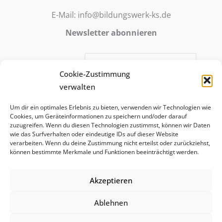
E-Mail: info@bildungswerk-ks.de
Newsletter abonnieren
E-Mail-Adresse:
Cookie-Zustimmung
verwalten
Mit meiner Anmeldung stimme ich zu, dass meine E-Mail-
Um dir ein optimales Erlebnis zu bieten, verwenden wir Technologien wie
Adresse für die Zusendung des abonnierten E-Mail-
Cookies, um Geräteinformationen zu speichern und/oder darauf
Newsletter verwendet wird. Die Anmeldung ist freiwillig
zuzugreifen. Wenn du diesen Technologien zustimmst, können wir Daten
wie das Surfverhalten oder eindeutige IDs auf dieser Website
und kann jederzeit widerrufen werden.
verarbeiten. Wenn du deine Zustimmung nicht erteilst oder zurückziehst,
können bestimmte Merkmale und Funktionen beeinträchtigt werden.
Akzeptieren
Ablehnen