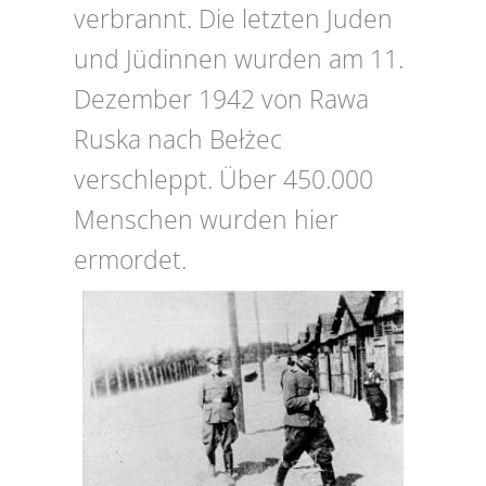
verbrannt. Die letzten Juden
und Jüdinnen wurden am 11.
Dezember 1942 von Rawa
Ruska nach Bełżec
verschleppt. Über 450.000
Menschen wurden hier
ermordet.