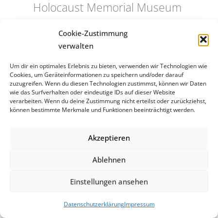
Holocaust Memorial Museum
in Washington und dem
Cookie-Zustimmung
American Jewish Comittee,
verwalten
ein neues Mahnmal zu
Um dir ein optimales Erlebnis zu bieten, verwenden wir Technologien wie
Cookies, um Geräteinformationen zu speichern und/oder darauf
errichten. Die Initiative dazu
zuzugreifen. Wenn du diesen Technologien zustimmst, können wir Daten
wie das Surfverhalten oder eindeutige IDs auf dieser Website
ging maßgeblich von Miles
verarbeiten. Wenn du deine Zustimmung nicht erteilst oder zurückziehst,
können bestimmte Merkmale und Funktionen beeinträchtigt werden.
Lerman aus, einem der
Gründer des Holocaust
Akzeptieren
Memorial Museums in
Ablehnen
Washington, der seine
Einstellungen ansehen
gesamte Familie in Bełżec
verloren hatte. Miles Lerman
Datenschutzerklärung
Impressum