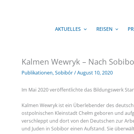
Zum
Inhalt
springen
AKTUELLES
REISEN
PR
Kalmen Wewryk – Nach Sobibo
Publikationen
,
Sobibór
/
August 10, 2020
Im Mai 2020 veröffentlichte das Bildungswerk St
Kalmen Wewryk ist ein Überlebender des deutsche
ostpolnischen Kleinstadt Chełm geboren und auf
verschleppt und dort von den Deutschen zur Arbei
und Juden in Sobibor einen Aufstand. Sie überwä