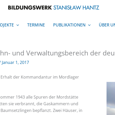
OJEKTE
TERMINE
PUBLIKATIONEN
ÜBER U
n- und Verwaltungsbereich der deut
/
Januar 1, 2017
n Erhalt der Kommandantur im Mordlager
 Sommer 1943 alle Spuren der Mordstät
te
atten sie verbrannt, die Gaskammern und
t Baumsetzlingen be
pflanzt. Zwei Häuser, in