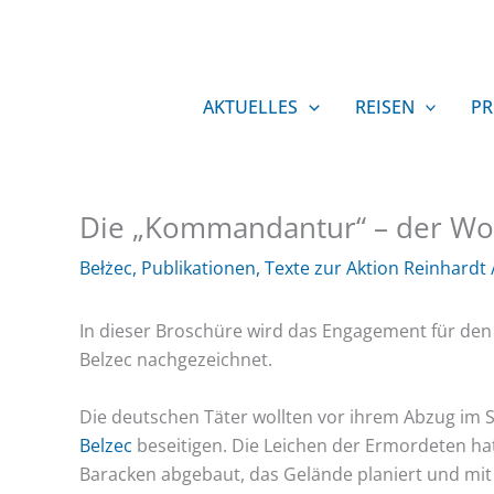
Zum
Inhalt
springen
AKTUELLES
REISEN
PR
Die „Kommandantur“ – der Woh
Bełżec
,
Publikationen
,
Texte zur Aktion Reinhardt
In dieser Broschüre wird das Engagement für de
Belzec nachgezeichnet.
Die deutschen Täter wollten vor ihrem Abzug im
Belzec
beseitigen. Die Leichen der Ermordeten h
Baracken abgebaut, das Gelände planiert und mi