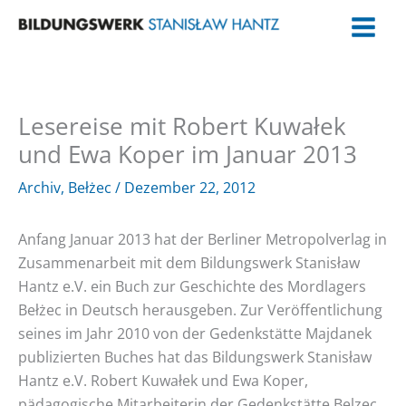
Zum
Inhalt
springen
Lesereise mit Robert Kuwałek
und Ewa Koper im Januar 2013
Archiv
,
Bełżec
/
Dezember 22, 2012
Anfang Januar 2013 hat der Berliner Metropolverlag in
Zusammenarbeit mit dem Bildungswerk Stanisław
Hantz e.V. ein Buch zur Geschichte des Mordlagers
Bełżec in Deutsch herausgeben. Zur Veröffentlichung
seines im Jahr 2010 von der Gedenkstätte Majdanek
publizierten Buches hat das Bildungswerk Stanisław
Hantz e.V. Robert Kuwałek und Ewa Koper,
pädagogische Mitarbeiterin der Gedenkstätte Belzec,