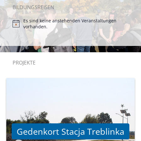
BILDUNGSREISEN
Es sind keine anstehenden Veranstaltungen
H
vorhanden.
i
n
w
e
i
s
PROJEKTE
Gedenkort Stacja Treblinka