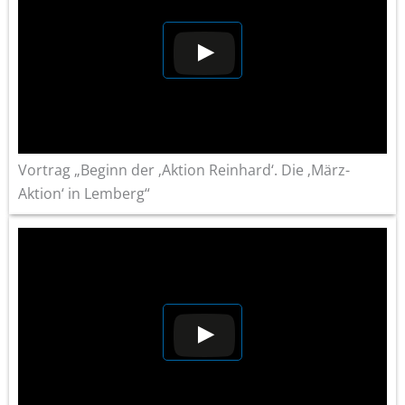
Vortrag „Beginn der ‚Aktion Reinhard‘. Die ‚März-
Aktion‘ in Lemberg“