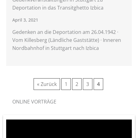
Deportation in das Transitghetto Izbica
April 3, 2021
Gedenken an die Deportation am 26.04.1942 ·
Vom Killesberg (Ländliche Gaststätte) · Inneren
Nordbahnhof in Stuttgart nach Izbica
« Zurück
1
2
3
4
ONLINE VORTRÄGE