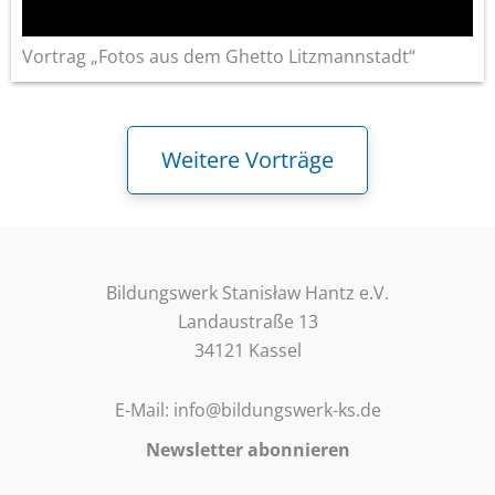
Vortrag „Fotos aus dem Ghetto Litzmannstadt“
Weitere Vorträge
Bildungswerk Stanisław Hantz e.V.
Landaustraße 13
34121 Kassel
E-Mail: info@bildungswerk-ks.de
Newsletter abonnieren